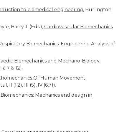
oduction to biomedical engineering
, Burlington,
yle, Barry J. (Eds.),
Cardiovascular Biomechanics
.
Respiratory Biomechanics: Engineering Analysis of
paedic Biomechanics and Mechano-Biology
,
1 à 7 & 12).
athomechanics Of Human Movement
,
II (1,2), III (5), IV (6,7)).
Biomechanics: Mechanics and design in