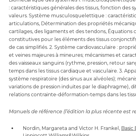
: caractéristiques générales des tissus, fonction de
valeurs. Système musculosquelettique : caractéristiqu
articulations, Détermination des propriétés mécaniqu
cartilages, des ligaments et des tendons, Équation
constitutives pour les éléments des tissus conjoncti
de cas simplifiés. 2. Système cardiovasculaire : propr
et veines majeures à mineures; mécanismes et cara
des vaisseaux sanguins (rythme, pression, retour sang
temps dans les tissus cardiaque et vasculaire. 3. Appar
système respiratoire (des sinus aux alvéoles); mécanis
variations de pression induites par le diaphragme), dif
relations contrainte-déformation-temps dans les tis
Manuels de référence (l’édition la plus récente es
Nordin, Margareta and Victor H. Frankel,
Basic
Lippincott Williams&Wilkins.