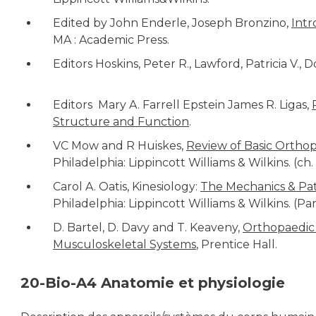
Edited by John Enderle, Joseph Bronzino,
Intr
MA : Academic Press.
Editors Hoskins, Peter R., Lawford, Patricia V., Do
Editors Mary A. Farrell Epstein James R. Ligas,
Structure and Function
.
VC Mow and R Huiskes,
Review of Basic Ortho
Philadelphia: Lippincott Williams & Wilkins. (ch. 
Carol A. Oatis, Kinesiology:
The Mechanics & P
Philadelphia: Lippincott Williams & Wilkins. (Parts I, 
D. Bartel, D. Davy and T. Keaveny,
Orthopaedic 
Musculoskeletal Systems
, Prentice Hall.
20-Bio-A4 Anatomie et physiologie