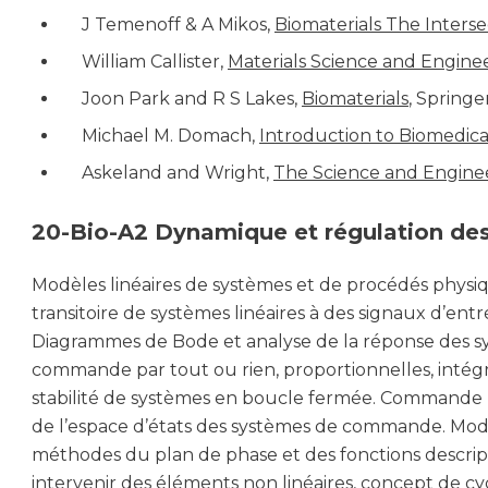
J Temenoff & A Mikos,
Biomaterials The Interse
William Callister,
Materials Science and Enginee
Joon Park and R S Lakes,
Biomaterials
, Springer
Michael M. Domach,
Introduction to Biomedica
Askeland and Wright,
The Science and Enginee
20-Bio-A2 Dynamique et régulation de
Modèles linéaires de systèmes et de procédés physiq
transitoire de systèmes linéaires à des signaux d’entr
Diagrammes de Bode et analyse de la réponse des sy
commande par tout ou rien, proportionnelles, intégr
stabilité de systèmes en boucle fermée. Commande 
de l’espace d’états des systèmes de commande. Modél
méthodes du plan de phase et des fonctions descript
intervenir des éléments non linéaires, concept de cy