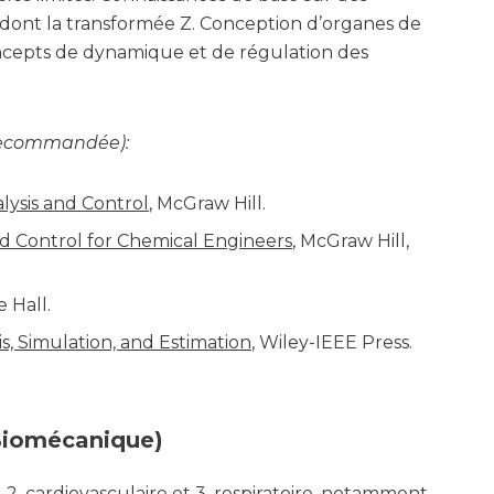
ont la transformée Z. Conception d’organes de
cepts de dynamique et de régulation des
t recommandée):
lysis and Control
, McGraw Hill.
d Control for Chemical Engineers
, McGraw Hill,
e Hall.
s, Simulation, and Estimation
, Wiley-IEEE Press.
 Biomécanique)
. cardiovasculaire et 3. respiratoire, notamment