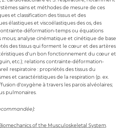
s systèmes sains et méthodes de mesure de ces
es et classification des tissus et des
es élastiques et viscoélastiques des os, des
s contrainte-déformation-temps ou équations
fs mous; analyse cinématique et cinétique de base
iétés des tissus qui forment le cœur et des artères
ctéristiques d'un bon fonctionnement du cœur et
uin, etc.); relations contrainte-déformation-
eil respiratoire : propriétés des tissus du
mes et caractéristiques de la respiration (p. ex.
fusion d'oxygène à travers les parois alvéolaires;
sus pulmonaires.
t recommandée):
 Biomechanics of the Musculoskeletal System
.