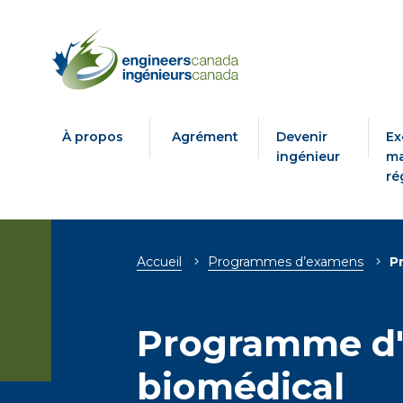
À propos
Agrément
Devenir
Ex
ingénieur
ma
ré
Fil
Accueil
Programmes d’examens
P
d'Ariane
Programme d'
biomédical