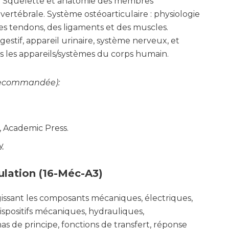
n. Squelette et anatomie des membres
vertébrale. Système ostéoarticulaire : physiologie
, des tendons, des ligaments et des muscles.
igestif, appareil urinaire, système nerveux, et
s les appareils/systèmes du corps humain.
t recommandée):
, Academic Press.
y
ulation (16-Méc-A3)
gissant les composants mécaniques, électriques,
spositifs mécaniques, hydrauliques,
de principe, fonctions de transfert, réponse