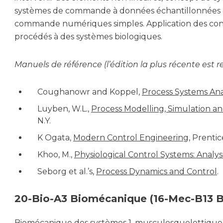
systèmes de commande à données échantillonnées d
commande numériques simples. Application des con
procédés à des systèmes biologiques.
Manuels de référence (l’édition la plus récente es
Coughanowr and Koppel,
Process Systems Ana
Luyben, W.L.,
Process Modelling, Simulation an
N.Y.
K Ogata,
Modern Control Engineering
, Prentic
Khoo, M.,
Physiological Control Systems: Analysi
Seborg et al.’s,
Process Dynamics and Control
.
20-Bio-A3 Biomécanique (16-Mec-B13
Biomécanique des systèmes 1. musculosquelettique, 2