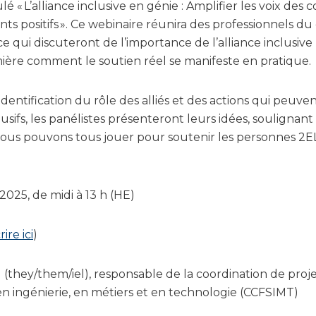
tulé « L’alliance inclusive en génie : Amplifier les voix
s positifs ». Ce webinaire réunira des professionnels du 
ce qui discuteront de l’importance de l’alliance inclusive
mière comment le soutien réel se manifeste en pratique.
identification du rôle des alliés et des actions qui peuve
usifs, les panélistes présenteront leurs idées, soulignant l
 nous pouvons tous jouer pour soutenir les personnes 2
 2025, de midi à 13 h (HE)
rire ici
)
 (they/them/iel), responsable de la coordination de proje
n ingénierie, en métiers et en technologie (CCFSIMT)