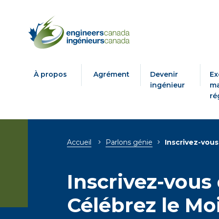
À propos
Agrément
Devenir
Ex
ingénieur
ma
ré
Breadcrumb
Accueil
Parlons génie
Inscrivez-vous 
Inscrivez-vous 
Célébrez le Moi