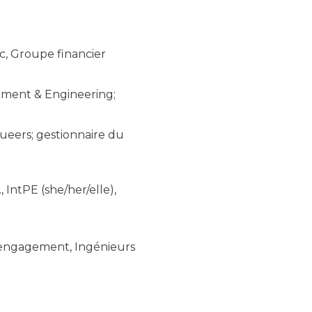
ic, Groupe financier
ipment & Engineering;
Queers; gestionnaire du
 IntPE (she/her/elle),
t engagement, Ingénieurs