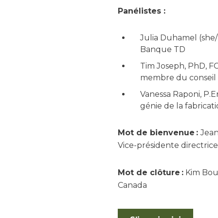
Panélistes :
Julia Duhamel (she/h
Banque TD
Tim Joseph, PhD, FCI
membre du conseil 
Vanessa Raponi, P.En
génie de la fabricat
Mot de bienvenue :
Jean
Vice-présidente directrice
Mot de clôture :
Kim Bouf
Canada