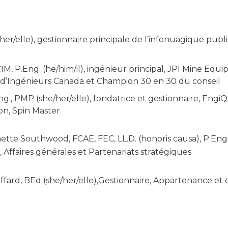
er/elle), gestionnaire principale de l’infonuagique publ
M, P.Eng. (he/him/il), ingénieur principal, JPI Mine Equ
d’Ingénieurs Canada et Champion 30 en 30 du conseil
g., PMP (she/her/elle), fondatrice et gestionnaire, Engi
ion, Spin Master
ette Southwood, FCAE, FEC, LL.D. (honoris causa), P.Eng.,
, Affaires générales et Partenariats stratégiques
fard, BEd (she/her/elle),Gestionnaire, Appartenance e