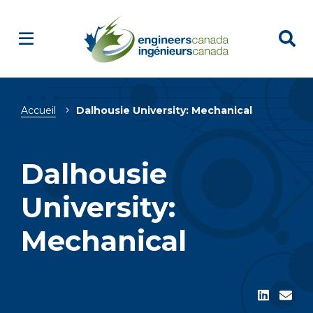
Fil
Accueil
Dalhousie University: Mechanical
d'Ariane
Dalhousie
University:
Mechanical