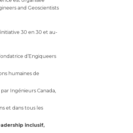
érence est organisée
gineers and Geoscientists
nitiative 30 en 30 et au-
fondatrice d’Engiqueers
tions humaines de
 par Ingénieurs Canada,
ns et dans tous les
eadership inclusif,