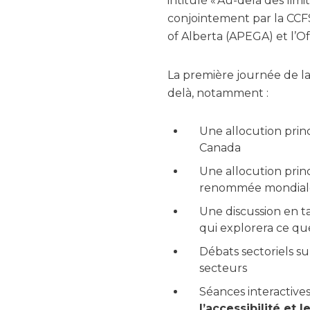
intitulé « Au-delà des limi
conjointement par la CCFS
of Alberta (APEGA) et l’
La première journée de la 
delà, notamment :
Une allocution prin
Canada
Une allocution princ
renommée mondiale e
Une discussion en t
qui explorera ce que
Débats sectoriels su
secteurs
Séances interactive
l’accessibilité et