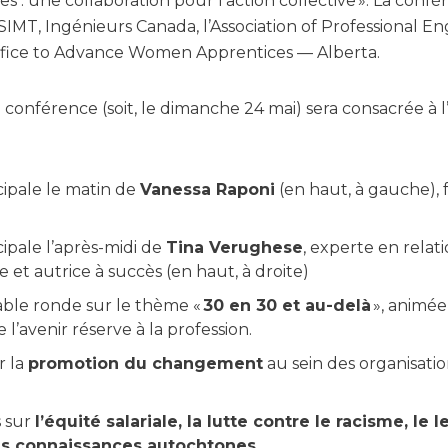
tes : une collaboration pour l’action collective ». La conf
IMT, Ingénieurs Canada, l’Association of Professional En
Office to Advance Women Apprentices — Alberta.
conférence (soit, le dimanche 24 mai) sera consacrée à l’i
cipale le matin de
Vanessa Raponi
(en haut, à gauche), 
ipale l’après-midi de
Tina Verughese
, experte en rela
t autrice à succès (en haut, à droite)
able ronde sur le thème «
30 en 30 et au-delà
», animée
 l’avenir réserve à la profession.
r la
promotion du changement
au sein des organisatio
s sur
l’équité salariale, la lutte contre le racisme, le l
 les connaissances autochtones
.