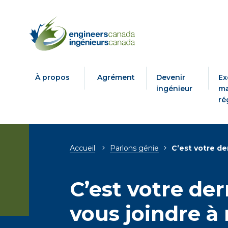
À propos
Agrément
Devenir
Ex
ingénieur
ma
ré
Breadcrumb
Accueil
Parlons génie
C’est votre de
C’est votre de
vous joindre à 