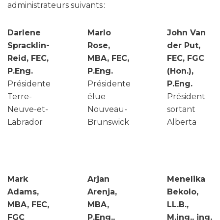
administrateurs suivants :
Darlene
Marlo
John Van
Spracklin-
Rose,
der Put,
Reid, FEC,
MBA, FEC,
FEC, FGC
P.Eng.
P.Eng.
(Hon.),
Présidente
Présidente
P.Eng.
Terre-
élue
Président
Neuve-et-
Nouveau-
sortant
Labrador
Brunswick
Alberta
Mark
Arjan
Menelika
Adams,
Arenja,
Bekolo,
MBA, FEC,
MBA,
LL.B.,
FGC
P.Eng.,
M.ing., ing.