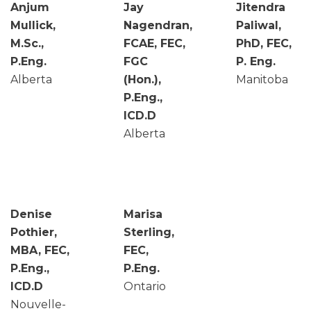
Anjum
Jay
Jitendra
Mullick,
Nagendran,
Paliwal,
M.Sc.,
FCAE, FEC,
PhD, FEC,
P.Eng.
FGC
P. Eng.
Alberta
(Hon.),
Manitoba
P.Eng.,
ICD.D
Alberta
Denise
Marisa
Pothier,
Sterling,
MBA, FEC,
FEC,
P.Eng.,
P.Eng.
ICD.D
Ontario
Nouvelle-