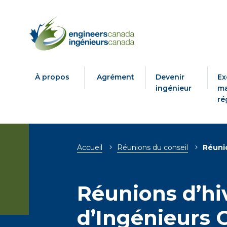
À propos
Agrément
Devenir
Ex
ingénieur
ma
ré
Fil
Accueil
Réunions du conseil
Réuni
d'Ariane
Réunions d’hi
d’Ingénieurs 