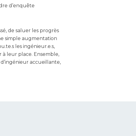
adre d’enquête
sé, de saluer les progrès
 une simple augmentation
u.te.s les ingénieur.e.s,
ir à leur place. Ensemble,
d’ingénieur accueillante,