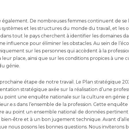
lué également. De nombreuses femmes continuent de se 
s systèmes et les structures du monde du travail, et les
ans tout le pays cherchent à identifier les domaines da
e influence pour éliminer les obstacles. Au sein de l’éc
niquement sur les personnes qui accèdent à la professio
 à leur place, ainsi que sur les conditions propices à une 
du génie.
a prochaine étape de notre travail. Le Plan stratégique 
tation stratégique axée sur la réalisation d’une profess
u point une enquête nationale sur la culture en géni
eur.e.s dans l’ensemble de la profession. Cette enquête 
re au point un ensemble national de données pertinent 
au bien-être et à un bon jugement technique. Avant d’alle
ue nous posons les bonnes questions. Nous inviterons b