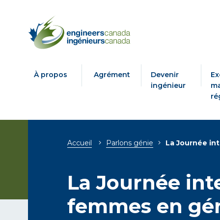
À propos
Agrément
Devenir
Ex
ingénieur
ma
ré
Breadcrumb
Accueil
Parlons génie
La Journée in
La Journée int
femmes en gé