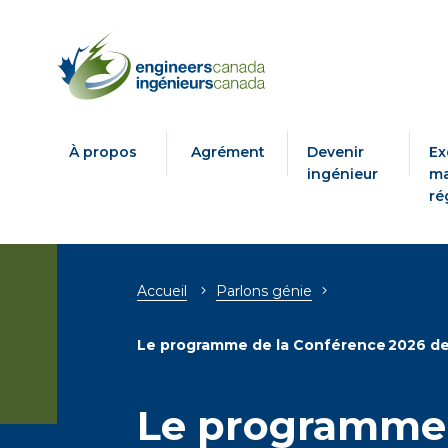
À propos
Agrément
Devenir
Ex
ingénieur
ma
ré
Breadcrumb
Accueil
Parlons génie
Le programme de la Conférence 2026 de l
Le programme 