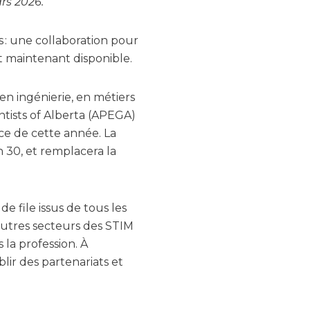
ars 2026.
s : une collaboration pour
est maintenant disponible.
en ingénierie, en métiers
ntists of Alberta (APEGA)
ce de cette année. La
n 30, et remplacera la
 file issus de tous les
autres secteurs des STIM
 la profession. À
lir des partenariats et