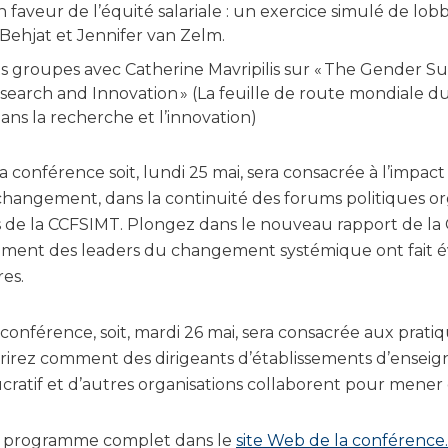
en faveur de l’équité salariale : un exercice simulé de lob
 Behjat et Jennifer van Zelm.
ts groupes avec Catherine Mavripilis sur « The Gender
esearch and Innovation » (La feuille de route mondiale 
dans la recherche et l’innovation)
conférence soit, lundi 25 mai, sera consacrée à l’impact 
changement, dans la continuité des forums politiques org
de la CCFSIMT. Plongez dans le nouveau rapport de la C
ent des leaders du changement systémique ont fait évo
res.
 conférence, soit, mardi 26 mai, sera consacrée aux pra
rirez comment des dirigeants d’établissements d’enseign
cratif et d’autres organisations collaborent pour mener 
e programme complet dans le
site Web de la conférence.