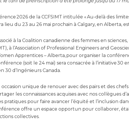
et le tarif de préinscription a été prolongé jusqu’au 17 m
érence 2026 de la CCFSIMT intitulée « Au-delà des limite
aura lieu du 23 au 26 mai prochain à Calgary, en Alberta, 
ssocié à la Coalition canadienne des femmes en sciences, 
T), à l’Association of Professional Engineers and Geoscie
Women Apprentices – Alberta, pour organiser la conféren
férence (soit le 24 mai) sera consacrée à l’initiative 30 e
en 30 d’Ingénieurs Canada.
occasion unique de renouer avec des pairs et des chefs de
tager les connaissances acquises avec nos collègues d’
s pratiques pour faire avancer l’équité et l’inclusion dans
nférence offre un espace opportun pour collaborer, étab
tions collectives.