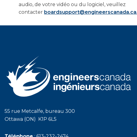
audio, de votre vidéo ou du logiciel, veuillez
contacter
boardsupport@engineerscanada.ca
55 rue Metcalfe, bureau 300
Ottawa (ON) K1P 6L5
Téléphone
: 613-232-2474