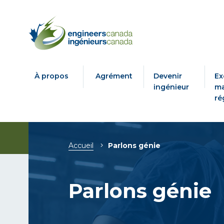
À propos
Agrément
Devenir
Ex
ingénieur
ma
ré
Fil
Accueil
Parlons génie
d'Ariane
Parlons génie